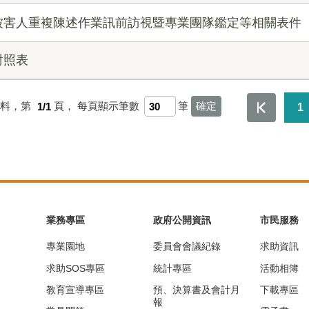
被害人重複陳述作業訊前訪視暨專業團隊鑑定等相關表件
對照表
資料，第
1/1
頁，
每頁顯示筆數
筆
1
業務專區
政府公開資訊
市民服務
專業園地
委員會會議紀錄
求助資訊
求助SOS專區
統計專區
活動相簿
教育宣導專區
預、決算書及會計月
下載專區
報