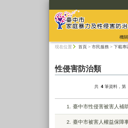
:::
機關
:::
現在位置
首頁
>
市民服務
>
下載專
性侵害防治類
共
4
筆資料，第
1
臺中市性侵害被害人補
2
臺中市被害人權益保障