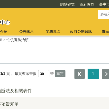
網站導覽
市府首頁
臺中
介紹
公告訊息
業務專區
政府公開資訊
市民
區
>
性侵害防治類
1/1
頁，
每頁顯示筆數
筆
1
助辦法及相關表件
事項告知單