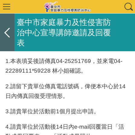
臺中市家庭暴力及性侵害防
治中心宣導講師邀請及回覆
表
1.本表填妥後請傳真
04-25251769
，並來電
04-
22289111*59228 林小姐
確認。
2.請留下貴單位傳真電話號碼，俾便本中心於
14
日內傳真回復受理情形。
3.請貴單位於活動前
1
個月提出申請。
4.請貴單位於活動後
14
日內
e-mail
回覆當日「活