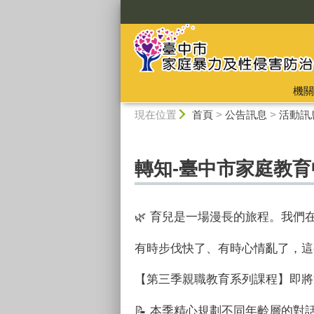
:::
機關
:::
現在位置
首頁
>
公告訊息
>
活動訊
轉知-臺中市家庭教育
🌿 育兒是一場漫長的旅程。我
有時步伐快了、有時心情亂了，這
【第三季親職教育系列課程】即將
📝 本季精心規劃不同年齡層的對