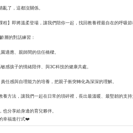
情亂了，這都沒關係。
課程】即將溫柔登場，讓我們陪你一起，找回教養裡最自在的呼吸節
年齡層的對話練習：
 入園適應、親師間的信任橋樑。
 高敏感孩子的情緒陪伴、與3C科技的健康共處。
： 責任感與自理能力的培養，把親子衝突轉化為深深的理解。
教養方法，讓我們一起在日常的瑣碎裡，長出最溫暖、最堅韌的支持
己，也分享給身邊的育兒夥伴。
的幸福進行式❤️