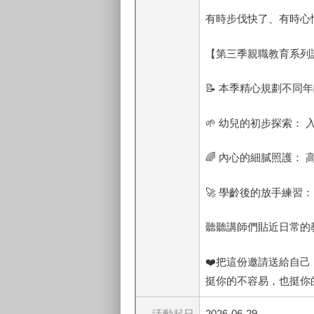
有時步伐快了、有時心
【第三季親職教育系列
📝 本季精心規劃不同
🌱 幼兒的初步探索：
🌈 內心的細膩照護：
🚀 學齡後的放手練習
聽聽講師們貼近日常的
❤️把這份邀請送給自
挺你的不容易，也挺你
活動起日
2026-06-29