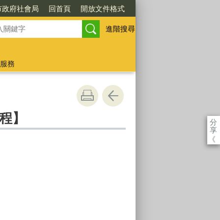
市政府社會局
回首頁
開放文件格式
進階搜尋
服務
課程】
分
享
《
。